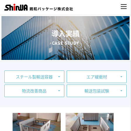
導入実績
CASE STUDY
スチール製輸送容器
エア緩衝材
物流改善商品
輸送包装試験