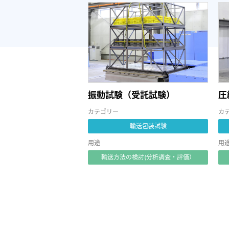
振動試験（受託試験）
圧
カテゴリー
カ
輸送包装試験
用途
用
輸送方法の検討(分析調査・評価）