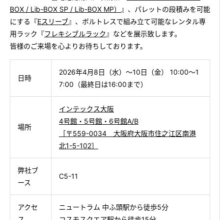
BOX / Lib-BOX SP / Lib-BOX MP）
』、パレットの段積みを可能
にする『
Eスリーブ
』、ボルトレスで組み立て可能なレンタル専
用ラック『
フレキシブルラック
』などを展示致します。
皆様のご来場を心よりお待ちしております。
2026年4月8日（水）〜10日（金） 10:00〜1
日時
7:00（最終日は16:00まで）
インテックス大阪
4号館・5号館・6号館A/B
場所
［〒559-0034 大阪府大阪市住之江区南港
北1-5-102］
弊社ブ
C5-11
ース
アクセ
ニュートラム 中ふ頭駅から徒歩5分
ス
コスモスクエア駅から徒歩15分