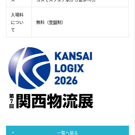
入場料
につい
無料（
登録
制）
て
一覧へ戻る